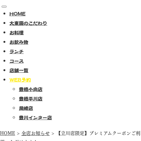
toggle
navigation
HOME
大東園のこだわり
お料理
お飲み物
ランチ
コース
店舗一覧
WEB予約
豊橋小向店
豊橋平川店
岡崎店
豊川インター店
HOME
>
全店お知らせ
>
【立川店限定】プレミアムクーポンご利