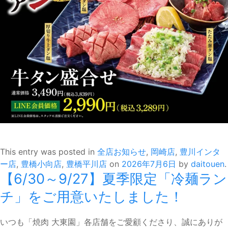
This entry was posted in
全店お知らせ
,
岡崎店
,
豊川インタ
ー店
,
豊橋小向店
,
豊橋平川店
on
2026年7月6日
by
daitouen
.
【6/30～9/27】夏季限定「冷麺ラン
チ」をご用意いたしました！
いつも「焼肉 大東園」各店舗をご愛顧くださり、誠にありが